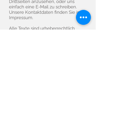
Drittseiten anzusehen, oder uns
einfach eine E-Mail zu schreiben.
Unsere Kontaktdaten finden Sie im
Impressum.
Alle Texte sind urheberrechtlich
geschützt.
Quelle: Erstellt mit
dem
Datenschutz-Generator
von
AdSimple
Impressum
Datenschutz
AGB
© 2021 Medical Service &
Consulting GmbH
+49 (0) 6435 908470
info@msc-ww.de
Molsberger Str. 3, 56414 Wallmerod