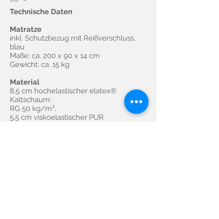
Technische Daten
Matratze
inkl. Schutzbezug mit Reißverschluss,
blau
Maße: ca. 200 x 90 x 14 cm
Gewicht: ca. 15 kg
Material
8,5 cm hochelastischer elatex®
Kaltschaum:
RG 50 kg/m³,
5,5 cm viskoelastischer PUR
Schaumstoff
(Memo-Schaumstoff): RG 50 kg/m³
PU-Schutzbezug
Rundumbezug mit Reißverschluss
überlappend, PU-atmungsaktiv, bi-
elastisch,
waschbar bis 95° C
ELATEX VISKO